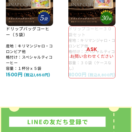
ドリップバッグコーヒ
ドリップコーヒー３０
ー（５袋）
袋セット
産地：キリマンジャロ・コ
産地：キリマンジャロ・コ
ロンビア他
ASK
ロンビア他
格付け：スペシャルティコ
お問い合わせください
格付け：スペシャルティコ
ーヒー
ーヒー
容量：３０袋（ケースな
容量：１杯分ｘ５袋
し）
1500円
8000円
(税込1,650円)
(税込8,800円)