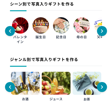
シーン別で写真入りギフトを作る
父の日
バレンタ
誕生日
記念日
母の日
イン
ジャンル別で写真入りギフトを作る
お酒
ジュース
フ
お茶