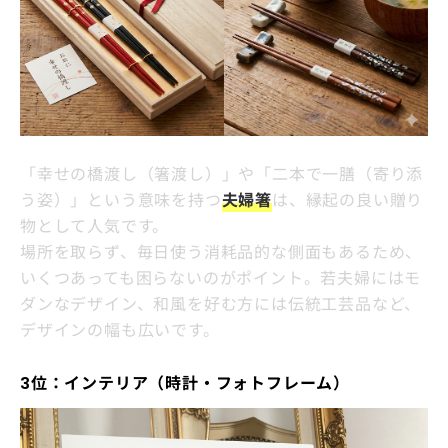
「幸せの橋渡し（箸渡し）」や「二本で一膳（寄り添
う姿）」という意味を持つ
夫婦箸
は、縁起の良い贈り
物として人気です。
場所を取らず、毎日使う消耗品的な側面もあるため、
いくつあっても困らないのがポイント。若夫婦にはモ
ダンなデザイン、和風を好む方には伝統工芸品など、
デザインの幅も広いです。
3位：インテリア（時計・フォトフレーム）