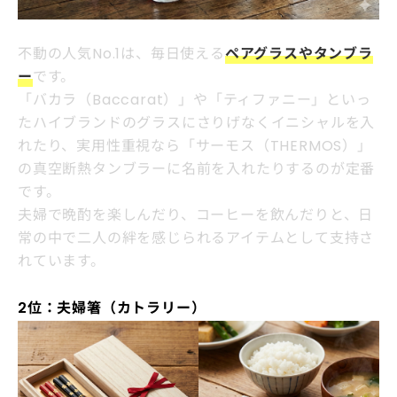
不動の人気No.1は、毎日使える
ペアグラスやタンブラ
ー
です。
「バカラ（Baccarat）」や「ティファニー」といっ
たハイブランドのグラスにさりげなくイニシャルを入
れたり、実用性重視なら「サーモス（THERMOS）」
の真空断熱タンブラーに名前を入れたりするのが定番
です。
夫婦で晩酌を楽しんだり、コーヒーを飲んだりと、日
常の中で二人の絆を感じられるアイテムとして支持さ
れています。
2位：夫婦箸（カトラリー）