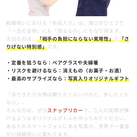
結婚祝いにおける「名前入り」は、選び方ひとつで
「一生の宝物」にも「困るもの」にもなり得ます。
大切なのは、
「相手の負担にならない実用性」
と
「さ
りげない特別感」
です。
・定番を狙うなら：ペアグラスや夫婦箸
・リスクを避けるなら：消えもの（お菓子・お酒）
・最高のサプライズなら：
写真入りオリジナルギフト
「ありきたりな物は贈りたくないけれど、外したくも
ない」。
そんな方は、ぜひ
スナップリカー
で、二人の笑顔が弾
けるようなオリジナルボトルを作ってみてください。
あなたのスマートフォンにある写真が、世界で一番温
かい結婚祝いに変わります。