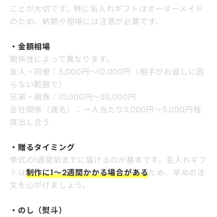
ことが大切です。特に名入れギフトはオーダーメイド
のため、納期や相場には注意が必要です。
・金額相場
関係性によって異なります。
友人・同僚：5,000円〜10,000円（相手がお返しに困
らない範囲で）
兄弟・親族：10,000円〜30,000円
会社関係（連名）：一人当たり3,000円〜5,000円程
度出し合う
・贈るタイミング
挙式の1週間前までに届けるのが基本です。名入れギフ
トは
制作に1〜2週間かかる場合がある
ため、早めの注
文を心がけましょう。
・のし（熨斗）