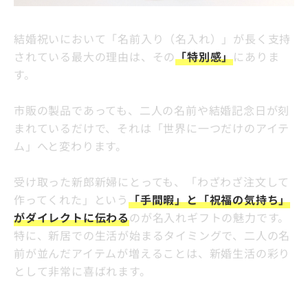
結婚祝いにおいて「名前入り（名入れ）」が長く支持
されている最大の理由は、その
「特別感」
にありま
す。
市販の製品であっても、二人の名前や結婚記念日が刻
まれているだけで、それは「世界に一つだけのアイテ
ム」へと変わります。
受け取った新郎新婦にとっても、「わざわざ注文して
作ってくれた」という
「手間暇」と「祝福の気持ち」
がダイレクトに伝わる
のが名入れギフトの魅力です。
特に、新居での生活が始まるタイミングで、二人の名
前が並んだアイテムが増えることは、新婚生活の彩り
として非常に喜ばれます。